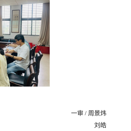
一审 / 周景炜
刘皓