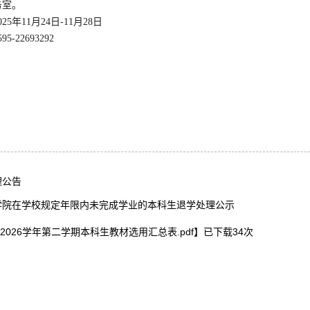
务室。
02
5
年
11
月
24
日
-
11
月
28
日
595-22693292
理公告
学院在学校规定年限内未完成学业的本科生退学处理公示
-2026学年第二学期本科生教材选用汇总表.pdf
】已下载
34
次